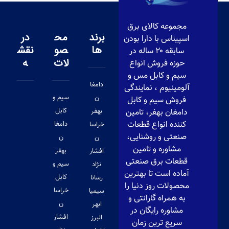
مجموعه کالای برق
برند
مح
در
اسپیناس با دارا بودن
ها
صو
نقش
سابقه ۲۰ ساله در
لات
ه
حوزه فروش انواع
سیم و کابل مس و
دامغا
آلومینیوم ، نمایندگی
سیم و
ن
فروش سیم و کابل
کابل
دامغان بهفر، تامین
بهفر
کننده انواع قطعات
دامغا
خراسا
صنعتی و روشنایی،
ن
ن
مشاوره و تامین
بهفر
افشار
قطعات برق صنعتی
سیم و
نژاد
آماده است تا بهترین
کابل
رسانا
محصولات روز دنیا را
خراسا
سیمیا
به همراه گارانتی و
ن
ابهر
مشاوره رایگان در
افشار
البرز
سریع ترین زمان