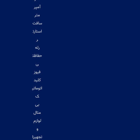
آمپر
متر
سافت
استارت
ر
رله
حفاظت
ی
فیوز
کلید
اتوماتی
ک
بی
متال
لوازم
و
تجهیزا