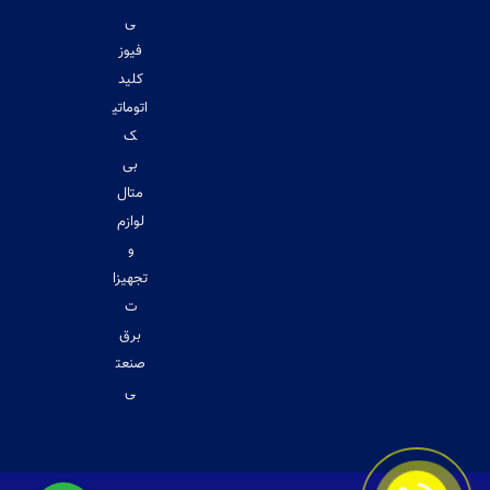
ی
فیوز
کلید
اتوماتی
ک
بی
متال
لوازم
و
تجهیزا
ت
برق
صنعت
ی