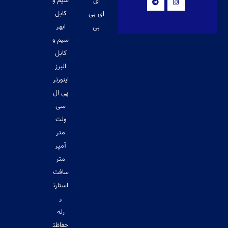
سیم و
ای
کابل
ای بی
ابهر
بی
سیم و
کابل
البرز
اینورتر
پی ال
سی
ولت
متر
آمپر
متر
سافت
استارت
ر
رله
حفاظت