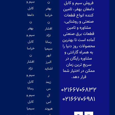
سیم و
ن
فروش سیم و کابل
کابل
دامغان بهفر، تامین
بهفر
کننده انواع قطعات
دامغا
خراسا
صنعتی و روشنایی،
ن
ن
مشاوره و تامین
بهفر
افشار
قطعات برق صنعتی
سیم و
نژاد
آماده است تا بهترین
کابل
رسانا
محصولات روز دنیا را
خراسا
سیمیا
به همراه گارانتی و
ن
ابهر
مشاوره رایگان در
افشار
البرز
سریع ترین زمان
نژاد
اشناید
ممکن در اختیار شما
سیم و
ر
قرار دهد.
کابل
زیمن
۰۲۱۶۶۷۰۶۸۳۲
رسانا
س
سیم و
ال
۰۲۱۶۶۷۰۶۹۸۱
کابل
اس
سیمیا
هیوند